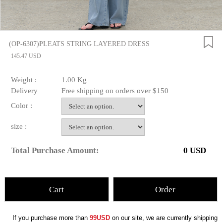
(OP-6307)PLEATS STRING LAYERED DRESS
145.47 USD
Weight :
1.00 Kg
Delivery
Free shipping on orders over $150
Color :
size :
Total Purchase Amount:
0
USD
Cart
Order
If you purchase more than
99USD
on our site, we are currently shipping