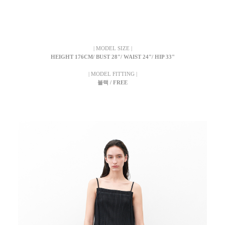
| MODEL SIZE |
HEIGHT 176CM/ BUST 28"/ WAIST 24"/ HIP 33"
| MODEL FITTING |
블랙 / FREE