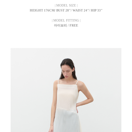
| MODEL SIZE |
HEIGHT 176CM/ BUST 28"/ WAIST 24"/ HIP 33"
| MODEL FITTING |
아이보리 / FREE